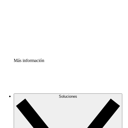
infraestructura de nube
Acelerador de Procesos
Estandariza y mejora el control de la documentación de
procesos
Enterprise Shield
Añade una capa de seguridad reforzada y control
detallado.
Más información
Soluciones