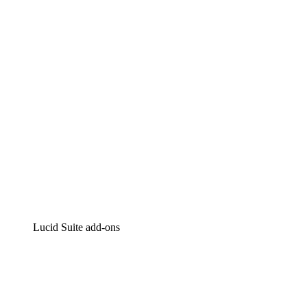
Intelligente diagrammen
Lucidspark
Online whiteboard
airfocus
Product management en roadmapping
Lucid Suite add-ons
Cloud versneller
Begrijp en plan toekomstige veranderingen aan je cloud in
Processversneller