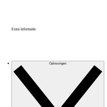
Standaardiseer en verbeter de beheer van procesdocument
Enterprise shield
Voeg een extra laag versterkte beveiliging en controle toe
Extra informatie
Oplossingen