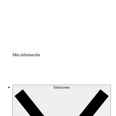
infraestructura de nube
Acelerador de Procesos
Estandariza y mejora el control de la documentación de
procesos
Enterprise Shield
Añade una capa de seguridad reforzada y control
detallado.
Más información
Soluciones