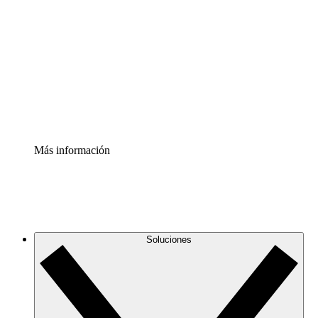
infraestructura de nube
Acelerador de Procesos
Estandariza y mejora el control de la documentación de
procesos
Enterprise Shield
Añade una capa de seguridad reforzada y control
detallado.
Más información
Soluciones