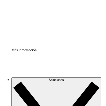
infraestructura de nube
Acelerador de Procesos
Estandariza y mejora el control de la documentación de
procesos
Enterprise Shield
Añade una capa de seguridad reforzada y control
detallado.
Más información
Soluciones