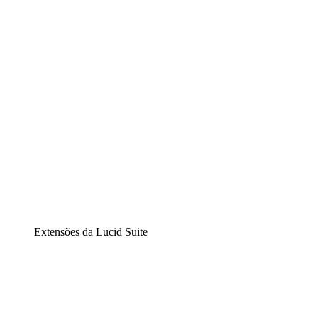
Diagramação inteligente
Lucidspark
Lousa interativa virtual
airfocus
Gestão de produtos e roadmaps
Extensões da Lucid Suite
Extensão Nuvem
Entenda e planeje melhor as mudanças futuras em sua inf
Extensão Processos