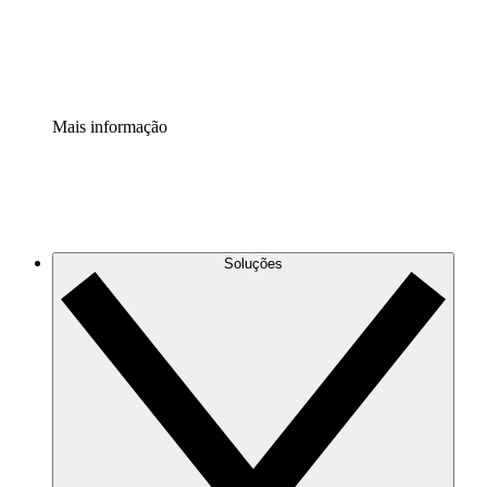
Padronize e melhore a governança da documentação de p
Extensão de segurança
Adicione uma camada de segurança reforçada e controle g
Mais informação
Soluções