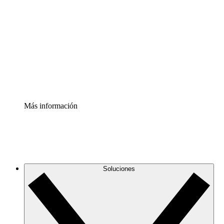
infraestructura de nube
Acelerador de Procesos
Estandariza y mejora el control de la documentación de
procesos
Enterprise Shield
Añade una capa de seguridad reforzada y control
detallado.
Más información
Soluciones