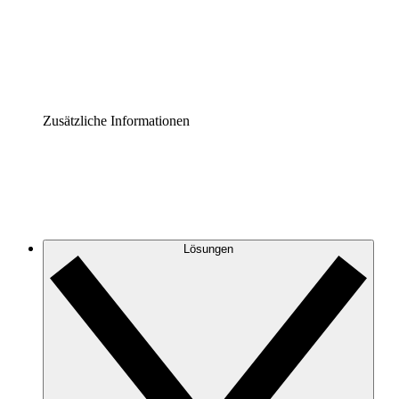
Governance der Prozessdokumentation vereinheitlichen u
Enterprise Shield
Zusätzliche Sicherheitslayer und granulare Zugriffskontrol
Zusätzliche Informationen
Lösungen