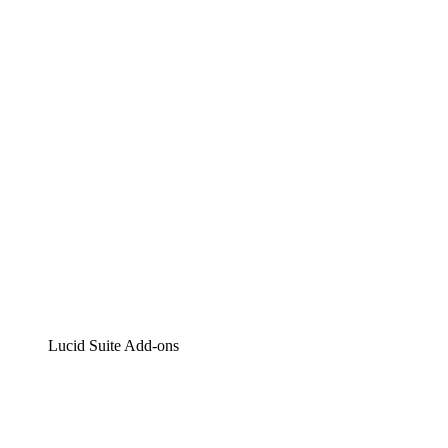
Lucidchart
Intelligente Diagrammerstellung
Lucidspark
Digitales Whiteboarding
airfocus
Produktmanagement und -roadmapping
Lucid Suite Add-ons
Cloud-Accelerator
Besseres Verständnis und Planung künftiger Cloud-Infra
Prozess-Accelerator