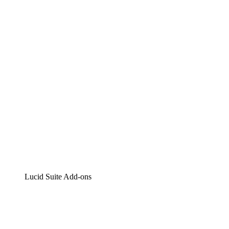
Lucidchart
Intelligente Diagrammerstellung
Lucidspark
Digitales Whiteboarding
airfocus
Produktmanagement und -roadmapping
Lucid Suite Add-ons
Cloud-Accelerator
Besseres Verständnis und Planung künftiger Cloud-Infra
Prozess-Accelerator