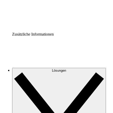
Governance der Prozessdokumentation vereinheitlichen u
Enterprise Shield
Zusätzliche Sicherheitslayer und granulare Zugriffskontrol
Zusätzliche Informationen
Lösungen