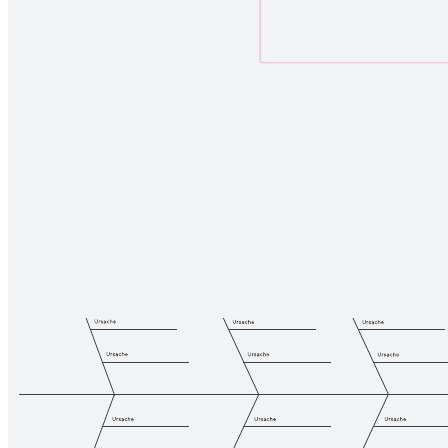
Teamvision mithilfe dieser Vorlage. Richten Sie die Vision Ihres
Teams mithilfe der einzelnen Teammitglieder kreativ aus und stellen
Sie sicher, dass alle Mitarbeitenden gehört werden und auf dem
gleichen Stand sind.
Verwandte Vorlagen