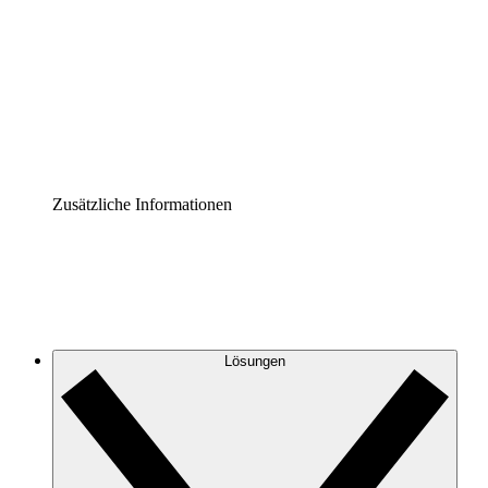
Prozess-Accelerator
Governance der Prozessdokumentation vereinheitlichen
und stärken.
Enterprise Shield
Zusätzliche Sicherheitslayer und granulare
Zugriffskontrolle.
Zusätzliche Informationen
Lösungen