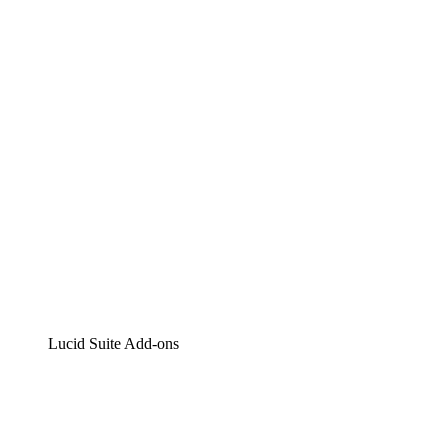
Lucidchart
Intelligente Diagrammerstellung
Lucidspark
Digitales Whiteboarding
airfocus
Produktmanagement und -roadmapping
Lucid Suite Add-ons
Cloud-Accelerator
Besseres Verständnis und Planung künftiger Cloud-
Infrastruktur-Änderungen.