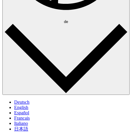
de
Deutsch
English
Español
Français
Italiano
日本語