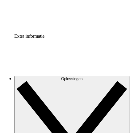
Standaardiseer en verbeter de beheer van procesdocument
Enterprise shield
Voeg een extra laag versterkte beveiliging en controle toe
Extra informatie
Oplossingen