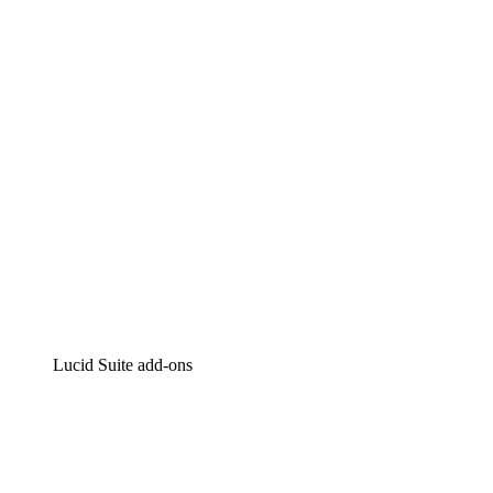
Intelligente diagrammen
Lucidspark
Online whiteboard
airfocus
Product management en roadmapping
Lucid Suite add-ons
Cloud versneller
Begrijp en plan toekomstige veranderingen aan je cloud in
Processversneller