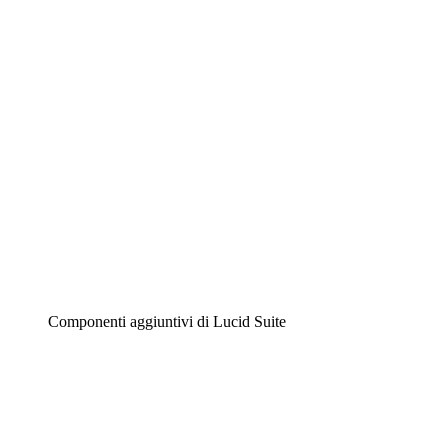
Diagrammi intelligenti
Lucidspark
Lavagna virtuale
Airfocus
Gestione del prodotto e roadmap
Componenti aggiuntivi di Lucid Suite
Acceleratore cloud
Comprendi e pianifica meglio i futuri cambiamenti della tu
Acceleratore di processo