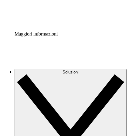
Standardizza e migliora la governance della documentazio
Enterprise Shield
Aggiungi un livello avanzato di sicurezza rafforzata e con
Maggiori informazioni
Soluzioni