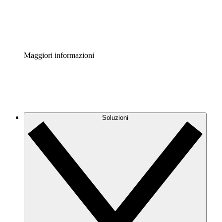
Standardizza e migliora la governance della documentazio
Enterprise Shield
Aggiungi un livello avanzato di sicurezza rafforzata e con
Maggiori informazioni
Soluzioni