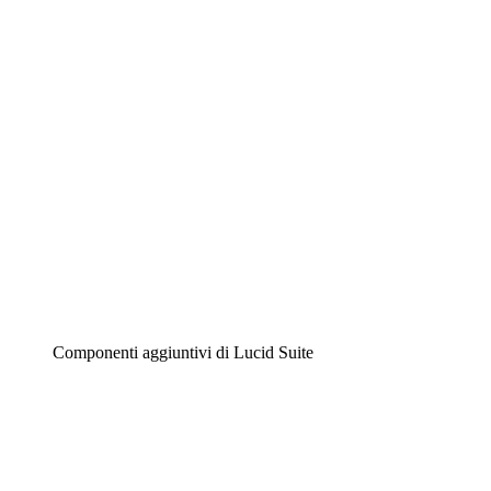
Diagrammi intelligenti
Lucidspark
Lavagna virtuale
Airfocus
Gestione del prodotto e roadmap
Componenti aggiuntivi di Lucid Suite
Acceleratore cloud
Comprendi e pianifica meglio i futuri cambiamenti della tu
Acceleratore di processo