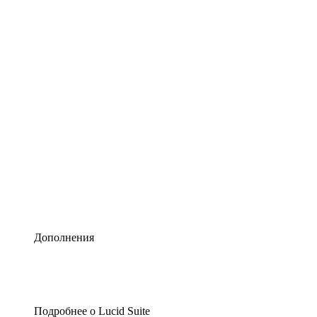
Умная схематизация
Lucidspark
Виртуальная доска для лучших идей
airfocus
Управление продуктами и дорожные карты
Дополнения
Подробнее о Lucid Suite