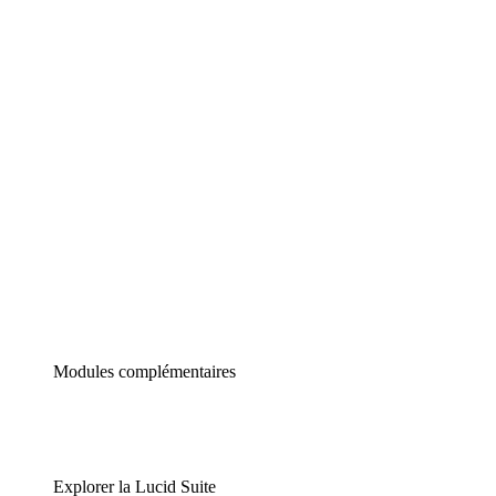
Diagrammes intelligents
Lucidspark
Tableau blanc virtuel
airfocus
Gestion de produit et roadmapping
Modules complémentaires
Explorer la Lucid Suite