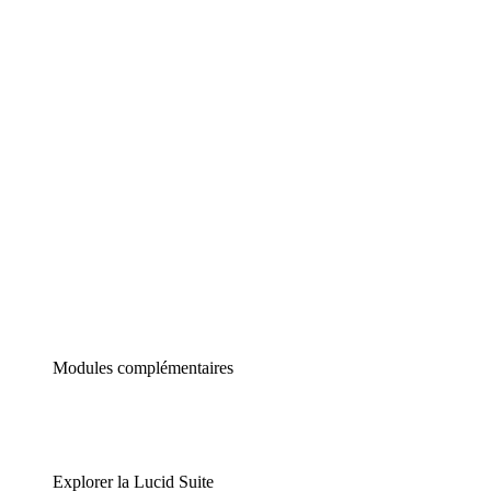
Diagrammes intelligents
Lucidspark
Tableau blanc virtuel
airfocus
Gestion de produit et roadmapping
Modules complémentaires
Explorer la Lucid Suite