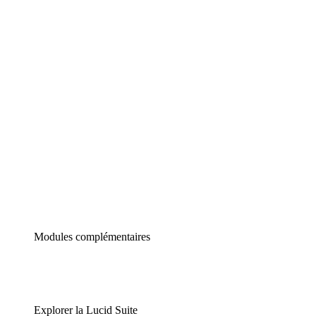
Diagrammes intelligents
Lucidspark
Tableau blanc virtuel
airfocus
Gestion de produit et roadmapping
Modules complémentaires
Explorer la Lucid Suite