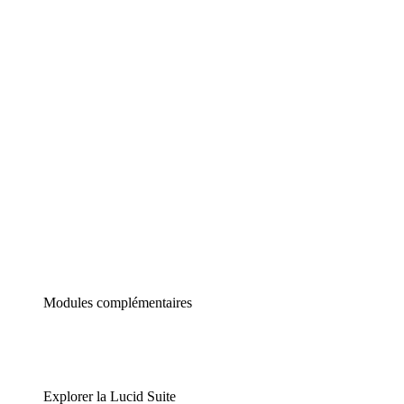
Diagrammes intelligents
Lucidspark
Tableau blanc virtuel
airfocus
Gestion de produit et roadmapping
Modules complémentaires
Explorer la Lucid Suite