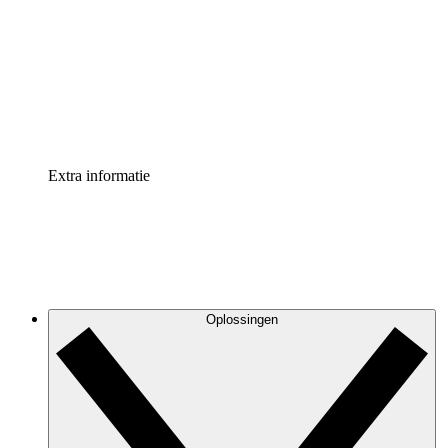
Processversneller
Standaardiseer en verbeter de beheer van
procesdocumentatie
Enterprise shield
Voeg een extra laag versterkte beveiliging en controle
toe
Extra informatie
Oplossingen