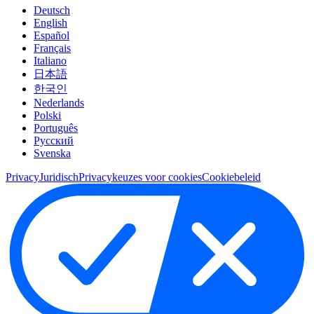
Deutsch
English
Español
Français
Italiano
日本語
한국인
Nederlands
Polski
Português
Pусский
Svenska
Privacy
Juridisch
Privacykeuzes voor cookies
Cookiebeleid