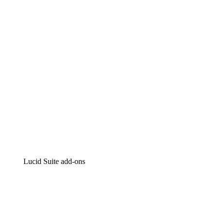
Intelligente diagrammen
Lucidspark
Online whiteboard
airfocus
Product management en roadmapping
Lucid Suite add-ons
Cloud versneller
Begrijp en plan toekomstige veranderingen aan je cloud
infrastructuur beter