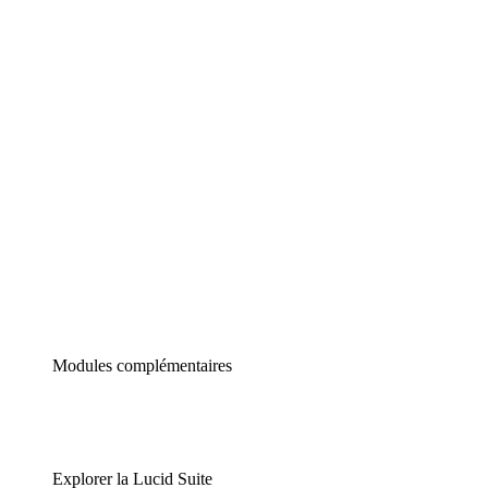
Diagrammes intelligents
Lucidspark
Tableau blanc virtuel
airfocus
Gestion de produit et roadmapping
Modules complémentaires
Explorer la Lucid Suite