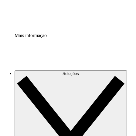
Padronize e melhore a governança da documentação de p
Extensão de segurança
Adicione uma camada de segurança reforçada e controle g
Mais informação
Soluções