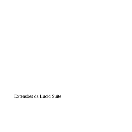
Diagramação inteligente
Lucidspark
Lousa interativa virtual
airfocus
Gestão de produtos e roadmaps
Extensões da Lucid Suite
Extensão Nuvem
Entenda e planeje melhor as mudanças futuras em sua inf
Extensão Processos