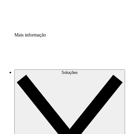
Padronize e melhore a governança da documentação de p
Extensão de segurança
Adicione uma camada de segurança reforçada e controle g
Mais informação
Soluções