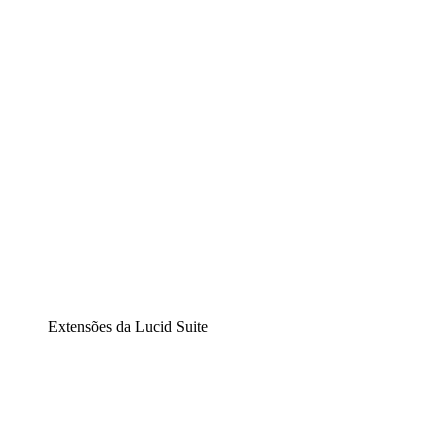
Diagramação inteligente
Lucidspark
Lousa interativa virtual
airfocus
Gestão de produtos e roadmaps
Extensões da Lucid Suite
Extensão Nuvem
Entenda e planeje melhor as mudanças futuras em sua inf
Extensão Processos