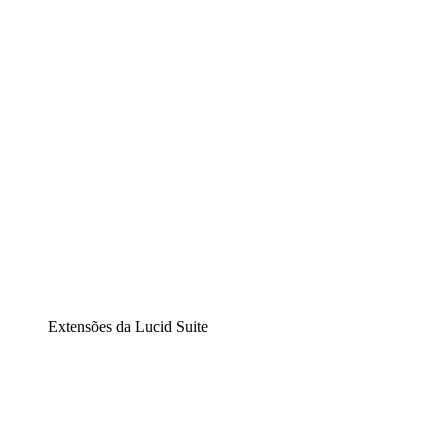
Diagramação inteligente
Lucidspark
Lousa interativa virtual
airfocus
Gestão de produtos e roadmaps
Extensões da Lucid Suite
Extensão Nuvem
Entenda e planeje melhor as mudanças futuras em sua
infraestrutura de nuvem.
Extensão Processos