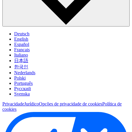
Deutsch
English
Español
Français
Italiano
日本語
한국인
Nederlands
Polski
Português
Pусский
Svenska
Privacidade
Jurídico
Opções de privacidade de cookies
Política de
cookies