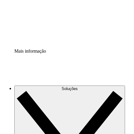
Padronize e melhore a governança da documentação de
processos.
Extensão de segurança
Adicione uma camada de segurança reforçada e
controle granular.
Mais informação
Soluções