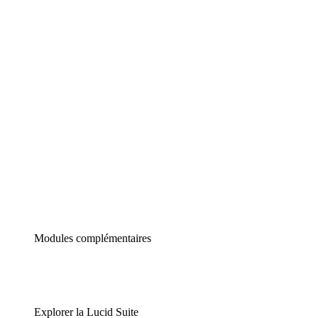
Diagrammes intelligents
Lucidspark
Tableau blanc virtuel
airfocus
Gestion de produit et roadmapping
Modules complémentaires
Explorer la Lucid Suite