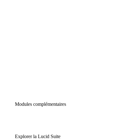
Diagrammes intelligents
Lucidspark
Tableau blanc virtuel
airfocus
Gestion de produit et roadmapping
Modules complémentaires
Explorer la Lucid Suite