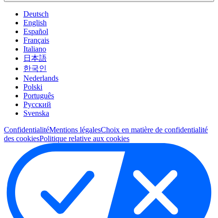
Deutsch
English
Español
Français
Italiano
日本語
한국인
Nederlands
Polski
Português
Pусский
Svenska
Confidentialité
Mentions légales
Choix en matière de confidentialité
des cookies
Politique relative aux cookies