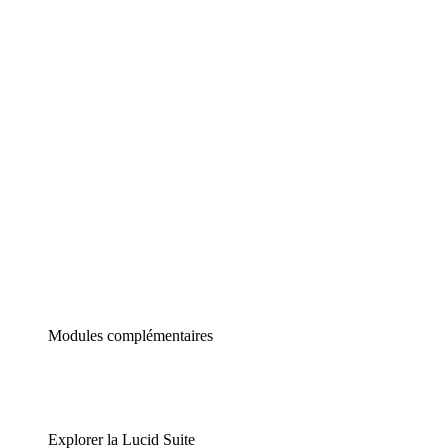
Diagrammes intelligents
Lucidspark
Tableau blanc virtuel
airfocus
Gestion de produit et roadmapping
Modules complémentaires
Explorer la Lucid Suite