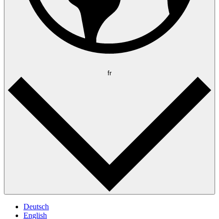
fr
Deutsch
English