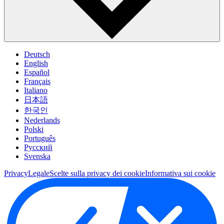
Deutsch
English
Español
Français
Italiano
日本語
한국인
Nederlands
Polski
Português
Pусский
Svenska
Privacy
Legale
Scelte sulla privacy dei cookie
Informativa sui cookie