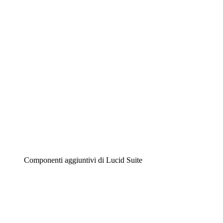
Diagrammi intelligenti
Lucidspark
Lavagna virtuale
Airfocus
Gestione del prodotto e roadmap
Componenti aggiuntivi di Lucid Suite
Acceleratore cloud
Comprendi e pianifica meglio i futuri cambiamenti della
tua infrastruttura cloud.
Acceleratore di processo