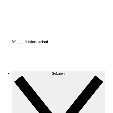
Standardizza e migliora la governance della
documentazione dei processi.
Enterprise Shield
Aggiungi un livello avanzato di sicurezza rafforzata e
controllo granulare.
Maggiori informazioni
Soluzioni