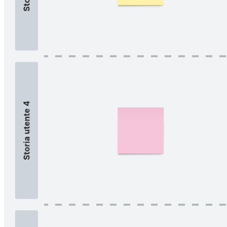
Usa una scrum board per monitorare su cosa si sta lavorando
durante uno sprint e facilitare la collaborazione del team.