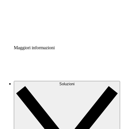
Standardizza e migliora la governance della
documentazione dei processi.
Enterprise Shield
Aggiungi un livello avanzato di sicurezza rafforzata e
controllo granulare.
Maggiori informazioni
Soluzioni