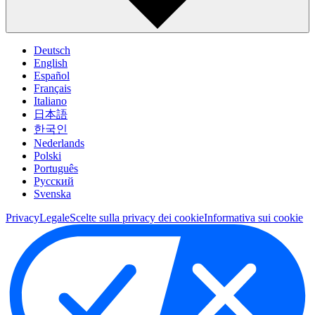
Deutsch
English
Español
Français
Italiano
日本語
한국인
Nederlands
Polski
Português
Pусский
Svenska
Privacy
Legale
Scelte sulla privacy dei cookie
Informativa sui cookie