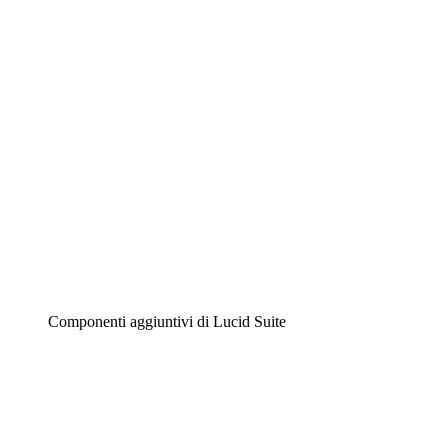
Diagrammi intelligenti
Lucidspark
Lavagna virtuale
Airfocus
Gestione del prodotto e roadmap
Componenti aggiuntivi di Lucid Suite
Acceleratore cloud
Comprendi e pianifica meglio i futuri cambiamenti della
tua infrastruttura cloud.
Acceleratore di processo