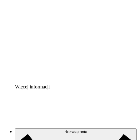
Akcelerator chmury
Lepiej zrozum i zaplanuj przyszłe zmiany w
infrastrukturze chmurowej.
Akcelerator Procesu
Standaryzuj i usprawnij ład organizacyjny w zakresie
dokumentacji procesów.
Enterprise Shield
Zapewnij dodatkową warstwę wzmocnionych
zabezpieczeń i szczegółową kontrolę.
Więcej informacji
Rozwiązania