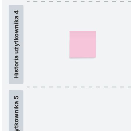
Używaj tablicy scrumowej, aby śledzić, nad czym trwają prace
podczas sprintu, i ułatwiać współpracę w zespole.
Powiązane szablony