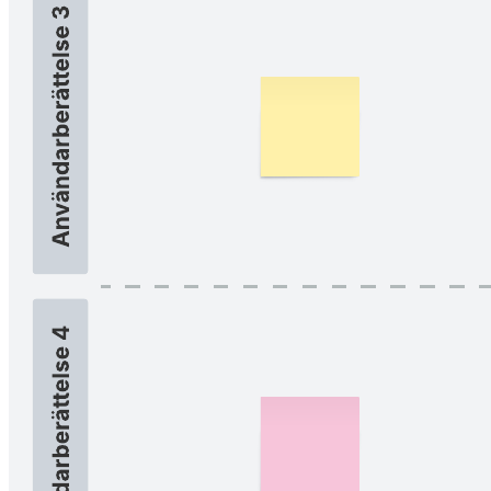
Använd en scrum-uppgiftstavla för att spåra arbetsuppgifterna under
en sprint och underlätta teamsamarbete.
Relaterade mallar