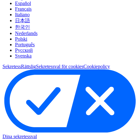
Español
Français
Italiano
日本語
한국인
Nederlands
Polski
Português
Pусский
Svenska
Sekretess
Rättslig
Sekretessval för cookies
Cookiepolicy
Dina sekretessval