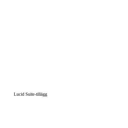
Intelligent diagramskapande
Lucidspark
Virtuell whiteboardanvändning
airfocus
Produkthantering och skapande av färdplaner
Lucid Suite-tillägg
Molnaccelerator
Förstå och planera bättre för framtida förändringar av
din molninfrastruktur.