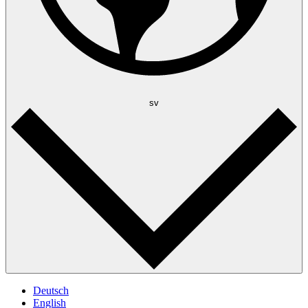
sv
Deutsch
English