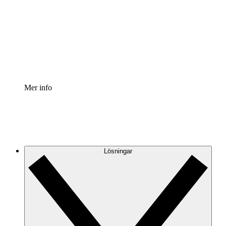
Processaccelerator
Standardisera och förbättra styrningen av
processdokumentation.
Enterprise shield
Lägg till ett förbättrat lager av förstärkt säkerhet och
detaljerad kontroll.
Mer info
Lösningar