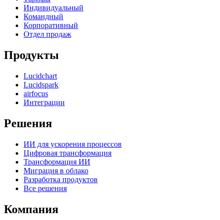
Индивидуальный
Командный
Корпоративный
Отдел продаж
Продукты
Lucidchart
Lucidspark
airfocus
Интеграции
Решения
ИИ для ускорения процессов
Цифровая трансформация
Трансформация ИИ
Миграция в облако
Разработка продуктов
Все решения
Компания