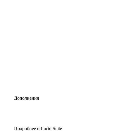
Умная схематизация
Lucidspark
Виртуальная доска для лучших идей
airfocus
Управление продуктами и дорожные карты
Дополнения
Подробнее о Lucid Suite