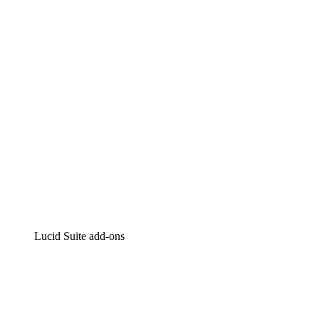
Intelligente diagrammen
Lucidspark
Online whiteboard
airfocus
Product management en roadmapping
Lucid Suite add-ons
Cloud versneller
Begrijp en plan toekomstige veranderingen aan je cloud
infrastructuur beter