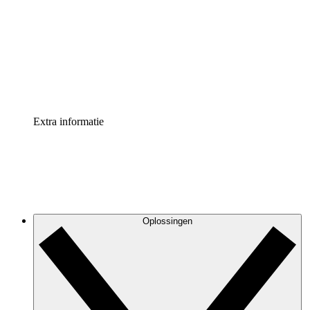
Processversneller
Standaardiseer en verbeter de beheer van
procesdocumentatie
Enterprise shield
Voeg een extra laag versterkte beveiliging en controle
toe
Extra informatie
Oplossingen