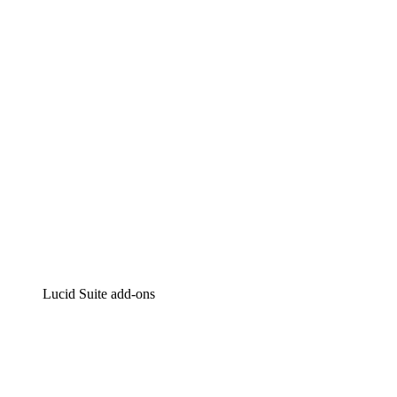
Intelligente diagrammen
Lucidspark
Online whiteboard
airfocus
Product management en roadmapping
Lucid Suite add-ons
Cloud versneller
Begrijp en plan toekomstige veranderingen aan je cloud
infrastructuur beter