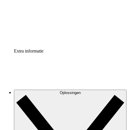
Processversneller
Standaardiseer en verbeter de beheer van
procesdocumentatie
Enterprise shield
Voeg een extra laag versterkte beveiliging en controle
toe
Extra informatie
Oplossingen