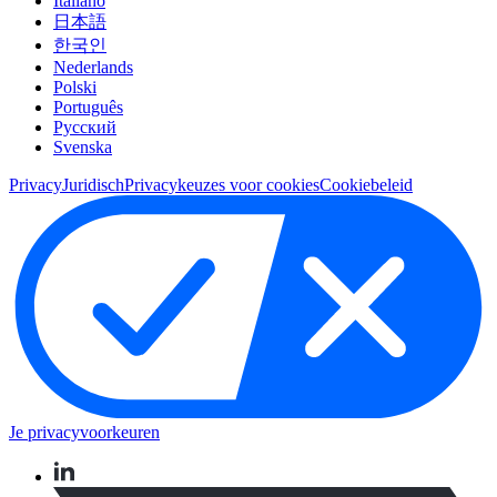
Italiano
日本語
한국인
Nederlands
Polski
Português
Pусский
Svenska
Privacy
Juridisch
Privacykeuzes voor cookies
Cookiebeleid
Je privacyvoorkeuren