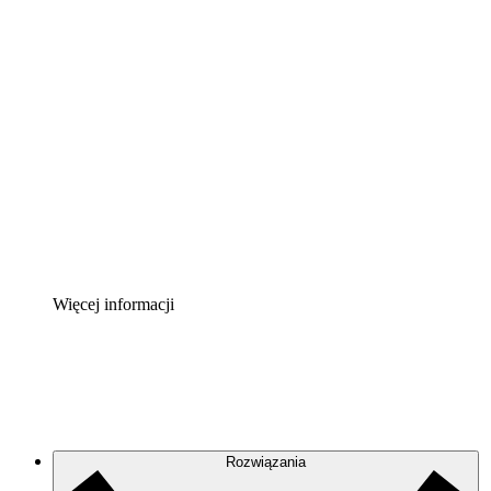
Akcelerator chmury
Lepiej zrozum i zaplanuj przyszłe zmiany w
infrastrukturze chmurowej.
Akcelerator Procesu
Standaryzuj i usprawnij ład organizacyjny w zakresie
dokumentacji procesów.
Enterprise Shield
Zapewnij dodatkową warstwę wzmocnionych
zabezpieczeń i szczegółową kontrolę.
Więcej informacji
Rozwiązania