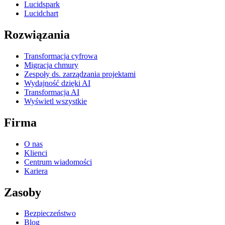
Lucidspark
Lucidchart
Rozwiązania
Transformacja cyfrowa
Migracja chmury
Zespoły ds. zarządzania projektami
Wydajność dzięki AI
Transformacja AI
Wyświetl wszystkie
Firma
O nas
Klienci
Centrum wiadomości
Kariera
Zasoby
Bezpieczeństwo
Blog