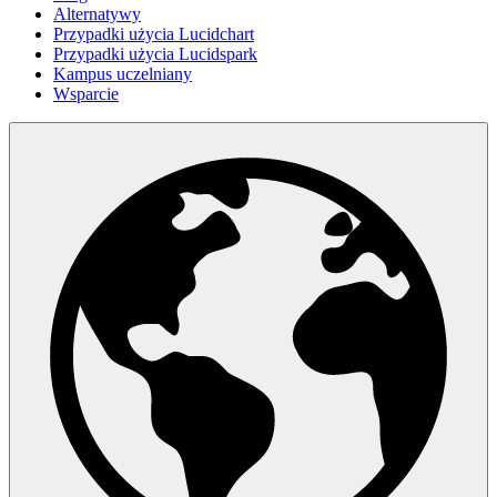
Alternatywy
Przypadki użycia Lucidchart
Przypadki użycia Lucidspark
Kampus uczelniany
Wsparcie