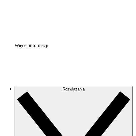
Akcelerator Procesu
Standaryzuj i usprawnij ład organizacyjny w zakresie do
Enterprise Shield
Zapewnij dodatkową warstwę wzmocnionych zabezpiecze
Więcej informacji
Rozwiązania