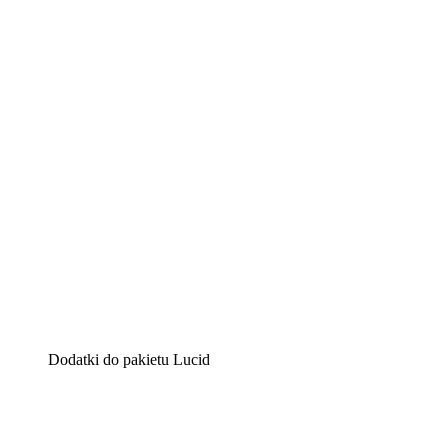
Lucidchart
Inteligentne rozwiązanie do tworzenia diagramów pomag
Lucidspark
Wirtualna tablica, na której zespoły mogą przedstawiać s
airfocus
Platforma do zarządzania produktem i tworzenia map dro
Dodatki do pakietu Lucid
Akcelerator chmury
Lepiej zrozum i zaplanuj przyszłe zmiany w infrastruktu