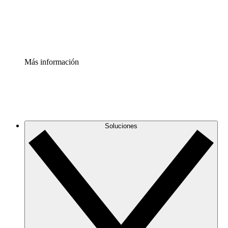
Estandariza y mejora el control de la documentación de p
Enterprise Shield
Añade una capa de seguridad reforzada y control detallad
Más información
Soluciones