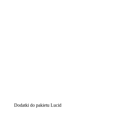
Lucidchart
Inteligentne rozwiązanie do tworzenia diagramów pomag
Lucidspark
Wirtualna tablica, na której zespoły mogą przedstawiać s
airfocus
Platforma do zarządzania produktem i tworzenia map dro
Dodatki do pakietu Lucid
Akcelerator chmury
Lepiej zrozum i zaplanuj przyszłe zmiany w infrastruktu