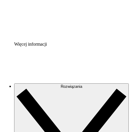
Akcelerator Procesu
Standaryzuj i usprawnij ład organizacyjny w zakresie do
Enterprise Shield
Zapewnij dodatkową warstwę wzmocnionych zabezpiecze
Więcej informacji
Rozwiązania