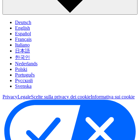
Deutsch
English
Español
Français
Italiano
日本語
한국인
Nederlands
Polski
Português
Pусский
Svenska
Privacy
Legale
Scelte sulla privacy dei cookie
Informativa sui cookie