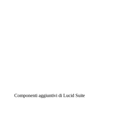
Diagrammi intelligenti
Lucidspark
Lavagna virtuale
Airfocus
Gestione del prodotto e roadmap
Componenti aggiuntivi di Lucid Suite
Acceleratore cloud
Comprendi e pianifica meglio i futuri cambiamenti della
tua infrastruttura cloud.
Acceleratore di processo