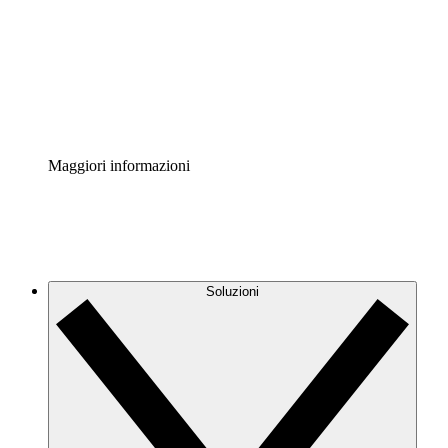
Standardizza e migliora la governance della
documentazione dei processi.
Enterprise Shield
Aggiungi un livello avanzato di sicurezza rafforzata e
controllo granulare.
Maggiori informazioni
Soluzioni