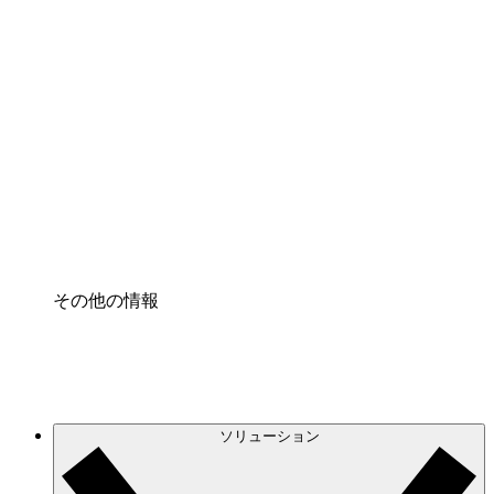
クラウドインフラに対する将来の変更をより良く
理解し、計画を立てましょう。
プロセスアクセル
プロセス文書化のガバナンスを標準化し、改善す
る。
Enterprise Shield
強化されたセキュリティと詳細な制御を追加す
る。
その他の情報
ソリューション