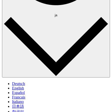
ja
Deutsch
English
Español
Français
Italiano
日本語
한국인