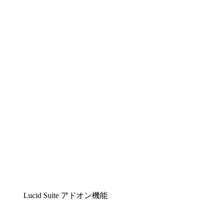
Lucidchart
複雑な内容をチームで分かりやすく理解できるイ
ンテリジェントな作図ソリューション
Lucidspark
チームが最高のアイデアを出し合い、行動につな
げられるバーチャルホワイトボード
airfocus
プロダクト管理・ロードマップツール
Lucid Suite アドオン機能
クラウドアクセル