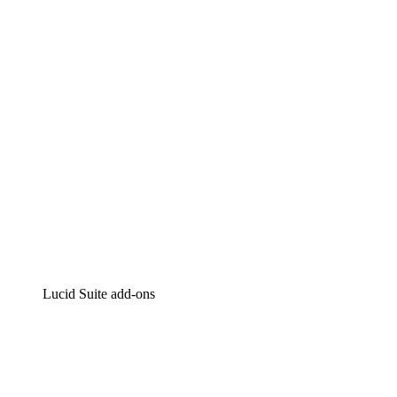
Intelligente diagrammen
Lucidspark
Online whiteboard
airfocus
Product management en roadmapping
Lucid Suite add-ons
Cloud versneller
Begrijp en plan toekomstige veranderingen aan je cloud
infrastructuur beter