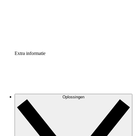
Processversneller
Standaardiseer en verbeter de beheer van
procesdocumentatie
Enterprise shield
Voeg een extra laag versterkte beveiliging en controle
toe
Extra informatie
Oplossingen