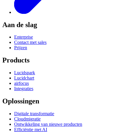
Aan de slag
Enterprise
Contact met sales
Prijzen
Products
Lucidspark
Lucidchart
airfocus
Integraties
Oplossingen
Digitale transformatie
Cloudmigratie
Ontwikkeling van nieuwe producten
Efficiëntie met AI