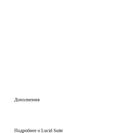
Умная схематизация
Lucidspark
Виртуальная доска для лучших идей
airfocus
Управление продуктами и дорожные карты
Дополнения
Подробнее о Lucid Suite