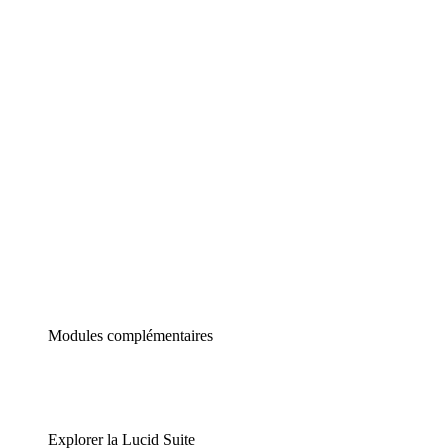
Diagrammes intelligents
Lucidspark
Tableau blanc virtuel
airfocus
Gestion de produit et roadmapping
Modules complémentaires
Explorer la Lucid Suite