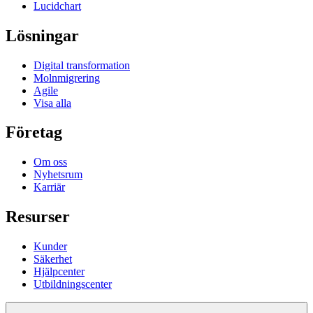
Lucidchart
Lösningar
Digital transformation
Molnmigrering
Agile
Visa alla
Företag
Om oss
Nyhetsrum
Karriär
Resurser
Kunder
Säkerhet
Hjälpcenter
Utbildningscenter