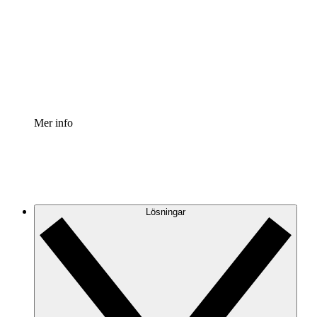
Processaccelerator
Standardisera och förbättra styrningen av
processdokumentation.
Enterprise shield
Lägg till ett förbättrat lager av förstärkt säkerhet och
detaljerad kontroll.
Mer info
Lösningar