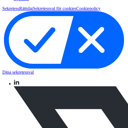
Sekretess
Rättslig
Sekretessval för cookies
Cookiepolicy
Dina sekretessval