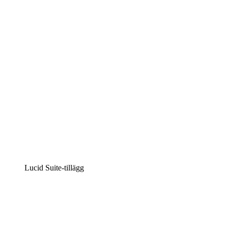
Intelligent diagramskapande
Lucidspark
Virtuell whiteboardanvändning
airfocus
Produkthantering och skapande av färdplaner
Lucid Suite-tillägg
Molnaccelerator
Förstå och planera bättre för framtida förändringar av
din molninfrastruktur.