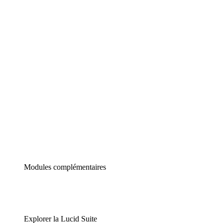
Diagrammes intelligents
Lucidspark
Tableau blanc virtuel
airfocus
Gestion de produit et roadmapping
Modules complémentaires
Explorer la Lucid Suite