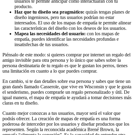
usuarios te permite anticipar cómo interactuarán con tu
producto.
Haz que tu diseño sea pragmático:
quizás tengas planes de
diseño ingeniosos, pero tus usuarios podrían no estar
interesados. El uso de los mapas de empatía te permite alinear
las características del diseño con los deseos de los usuarios.
Mapea las necesidades del usuario:
con los mapas de
empatía, puedes identificar las necesidades profundas e
insatisfechas de tus usuarios.
Piénsalo de este modo: si quieres comprar por internet un regalo del
amigo invisible para otra persona y lo único que sabes sobre la
persona destinataria de tu regalo es que le gustan los perros, tienes
una limitación en cuanto a lo que puedes comprar.
En cambio, si te dan detalles sobre esa persona y sabes que tiene un
gran danés llamado Casserole, que vive en Wisconsin y que le gusta
el senderismo, puedes comprarle un regalo personalizado y útil. De
igual manera, el mapa de empatía te ayudará a tomar decisiones más
claras en tu diseño.
Cuanto mejor conozcas a tus usuarios, mayor será el valor que
podrás ofrecer. La creación de mapas de empatía es una forma
poderosa de interceder por los usuarios y diseñar productos que los
representen. Según la reconocida académica Brené Brown, la
empatía “alimenta la conexión”. Es la capacidad de entender otra