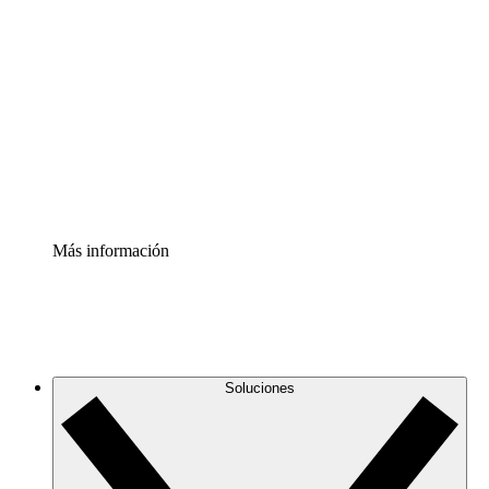
Comprende y planifica mejor los cambios futuros en tu
infraestructura de nube
Acelerador de Procesos
Estandariza y mejora el control de la documentación de
procesos
Enterprise Shield
Añade una capa de seguridad reforzada y control
detallado.
Más información
Soluciones