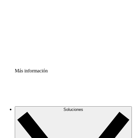
Comprende y planifica mejor los cambios futuros en tu
infraestructura de nube
Acelerador de Procesos
Estandariza y mejora el control de la documentación de
procesos
Enterprise Shield
Añade una capa de seguridad reforzada y control
detallado.
Más información
Soluciones