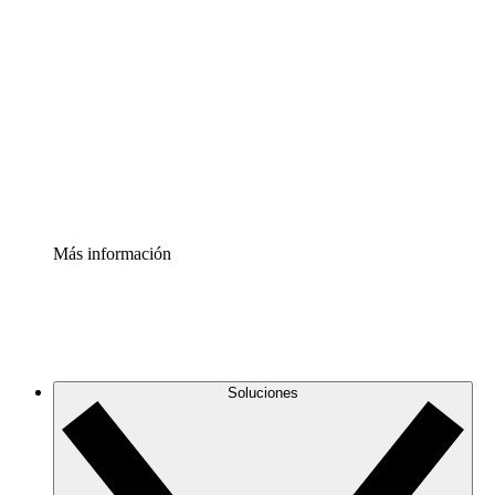
Comprende y planifica mejor los cambios futuros en tu
infraestructura de nube
Acelerador de Procesos
Estandariza y mejora el control de la documentación de
procesos
Enterprise Shield
Añade una capa de seguridad reforzada y control
detallado.
Más información
Soluciones