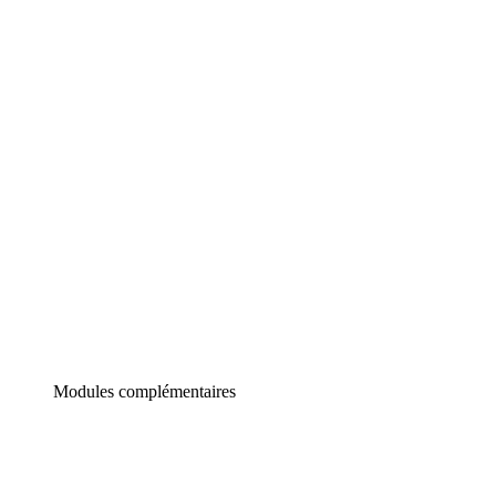
Lucidchart
Diagrammes intelligents
Lucidspark
Tableau blanc virtuel
airfocus
Gestion de produit et roadmapping
Modules complémentaires