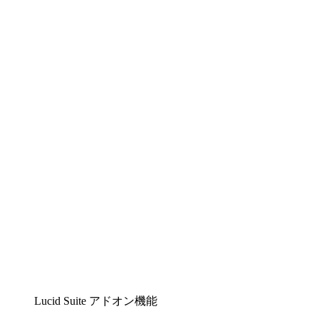
Lucidchart
複雑な内容をチームで分かりやすく理解できるイ
ンテリジェントな作図ソリューション
Lucidspark
チームが最高のアイデアを出し合い、行動につな
げられるバーチャルホワイトボード
airfocus
プロダクト管理・ロードマップツール
Lucid Suite アドオン機能