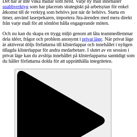
Det här är inte vilka mallar som helst. Varje ny mall innehåller
snabbverktyg
som har placerats strategiskt på arbetsytan för enkel
åtkomst till de verktyg som behövs just när de behövs. Starta en
timer, använd laserpekaren, importera Jira-ärenden med mera direkt
från varje mall för att sömlöst hålla engagerande möten.
Och nu kan du skapa en trygg miljö genom att låta teammedlemmar
dela idéer, frågor och problem anonymt i
privat läge
. När privat läge
är aktiverat döljs författarna till klisterlappar och innehållet i nyligen
tillagda klisterlappar för andra medarbetare. I slutet av en session i
privat läge kan du avslöja innehållet på klisterlapparna samtidigt som
du håller författarna dolda för att upprätthålla integriteten.