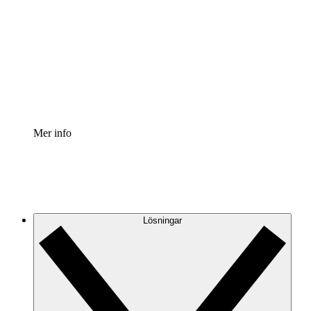
Processaccelerator
Standardisera och förbättra styrningen av
processdokumentation.
Enterprise shield
Lägg till ett förbättrat lager av förstärkt säkerhet och
detaljerad kontroll.
Mer info
Lösningar