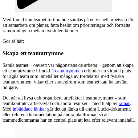
Med Lucid kan teamet fortfarande samlas på en visuell arbetsyta för
att samarbeta om planer, fatta beslut om prioriteringar och fortsätta
samordningen mellan live-interaktioner.
Gör så här:
Skapa ett teamutrymme
Samla teamet – oavsett var någonstans de arbetar – genom att skapa
ett teamutrymme i Lucid.
Teamutrymmen
erbjuder en virtuell plats
för agila team som innehåller många av fördelarna med fysiska
teamutrymmen, vikar eller strategirum som teamet kan ha använt
tidigare.
Det går att hysa och organisera artefakter i teamutrymmet – som
teamkontrakt, arbetsavtal och andra resurser – med hjälp av
ramar
.
Med
inbäddade länkar
går det att länka till andra Lucid-dokument,
eller referensdokumentation på andra plattformar, så att
teammedlemmarna har en central plats att leta efter relevant innehåll.