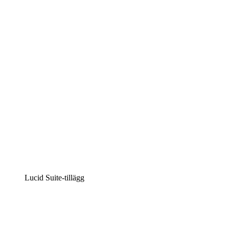
Lucidchart
Intelligent diagramskapande
Lucidspark
Virtuell whiteboardanvändning
airfocus
Produkthantering och skapande av färdplaner
Lucid Suite-tillägg
Molnaccelerator
Förstå och planera bättre för framtida förändringar av
din molninfrastruktur.