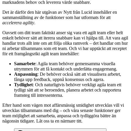
marknadens behov och leverera värde snabbare.
Det är därför den här utgåvan av Nytt från Lucid innehåller en
sammanställning av de funktioner som har utformats för att
accelerera agility
.
Oavsett om ditt team faktiskt anser sig vara ett agilt team eller helt
enkelt behöver sätt att iterera snabbare kan vi hjälpa till. Att vara agil
handlar trots allt inte om att följa olika ramverk – det handlar om hur
ni arbetar tillsammans som ett team. Och vi har upptäckt att receptet
för ett framgångsrikt agilt team innehåller:
Samarbete
: Agila team behöver gemensamma visuella
utrymmen för att få kontakt och underlätta engagemang.
Anpassning
: De behöver också sätt att visualisera arbetet,
fånga upp feedback, uppnå konsensus och agera.
Tydlighet
: Och naturligtvis behöver verkligt agila team ett
tydligt sätt att se beroenden, planera arbetet och rapportera
framsteg till intressenterna.
Efter hand som vägen mot affärsmässig smidighet utvecklas vill vi
utvecklas tillsammans med dig – och våra senaste funktioner ger
team möjlighet att samarbeta, anpassa och tydliggöra bättre än
någonsin tidigare. Låt oss ta en närmare titt.